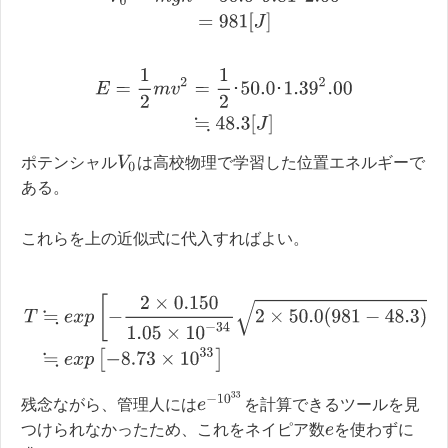
E
=
1
2
m
v
2
=
1
2
･
50.0
･
1.39
2
.00
≒
48.3
[
J
]
･
･
V
0
ポテンシャル
は高校物理で学習した位置エネルギーで
ある。
これらを上の近似式に代入すればよい。
T
≒
e
x
p
[
−
2
×
0.150
1.05
×
10
−
34
2
×
50.0
(
981
−
48.3
)
]
≒
e
x
p
[
−
8.73
×
e
−
10
33
残念ながら、管理人には
を計算できるツールを見
つけられなかったため、これをネイピア数
を使わずに
e