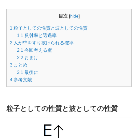
目次
[
hide
]
1
粒子としての性質と波としての性質
1.1
反射率と透過率
2
人が壁をすり抜けられる確率
2.1
今回考える壁
2.2
おまけ
3
まとめ
3.1
最後に
4
参考文献
粒子としての性質と波としての性質