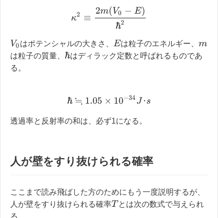
κ
2
≡
2
m
(
V
0
−
E
)
ħ
2
V
0
E
はポテンシャルの大きさ、
は粒子のエネルギー、
m
ħ
は粒子の質量、
はディラック定数と呼ばれるものであ
る。
ħ
≒
1.05
×
10
−
34
J
･
s
･
透過率と反射率の和は、必ず1になる。
人が壁をすり抜けられる確率
ここまで読み飛ばした方のためにもう一度説明するが、
T
人が壁をすり抜けられる確率
とは次の数式で与えられ
る。