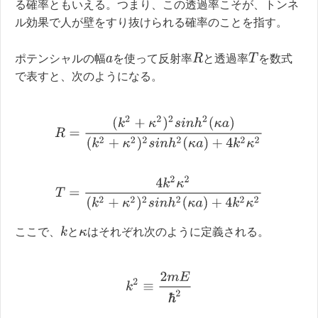
る確率ともいえる。つまり、この透過率こそが、トンネ
ル効果で人が壁をすり抜けられる確率のことを指す。
R
T
ポテンシャルの幅
を使って反射率
と透過率
を数式
a
で表すと、次のようになる。
R
=
(
k
2
+
κ
2
)
2
s
i
n
h
2
(
κ
a
)
(
k
2
+
κ
2
)
2
s
i
n
h
2
(
κ
a
)
+
4
k
2
κ
2
T
=
4
k
2
κ
2
(
k
2
+
κ
2
)
2
s
i
n
h
2
(
κ
a
)
+
4
k
2
κ
2
k
ここで、
と
はそれぞれ次のように定義される。
κ
k
2
≡
2
m
E
ħ
2