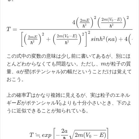
T
=
4
(
2
m
E
ħ
2
)
2
(
2
m
(
V
0
−
E
)
ħ
2
)
2
[
(
2
m
E
ħ
2
)
2
+
(
2
m
(
V
0
−
E
)
ħ
2
)
2
]
2
s
i
この式中の変数の意味は少し前に書いてあるが、別にほ
とんどわからなくても問題ない。ただし、
が粒子の質
m
量、
が壁(ポテンシャル)の幅だということだけは覚えて
a
おこう。
T
上の確率
はかなり複雑に見えるが、実は粒子のエネル
E
V
0
ギー
がポテンシャル
よりも十分小さいとき、下のよ
うに近似できることが知られている。
T
≒
e
x
p
[
−
2
a
ħ
2
m
(
V
0
−
E
)
]