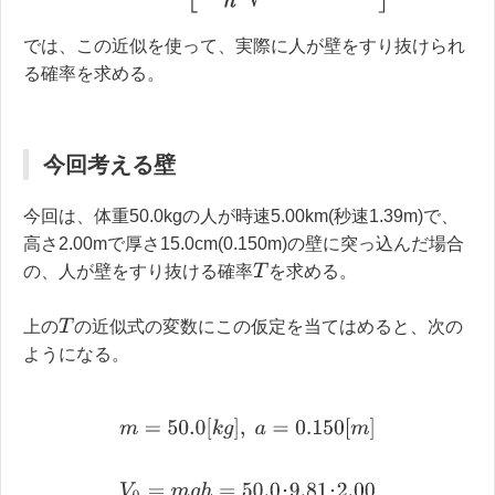
では、この近似を使って、実際に人が壁をすり抜けられ
る確率を求める。
今回考える壁
今回は、体重50.0kgの人が時速5.00km(秒速1.39m)で、
高さ2.00mで厚さ15.0cm(0.150m)の壁に突っ込んだ場合
T
の、人が壁をすり抜ける確率
を求める。
T
上の
の近似式の変数にこの仮定を当てはめると、次の
ようになる。
m
=
50.0
[
k
g
]
,
a
=
0.150
[
m
]
V
0
=
m
g
h
=
50.0
･
9.81
･
2.00
=
981
[
J
]
･
･