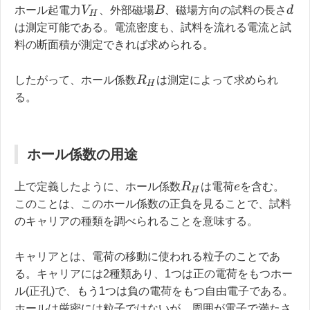
V
H
B
d
ホール起電力
、外部磁場
、磁場方向の試料の長さ
は測定可能である。電流密度も、試料を流れる電流と試
料の断面積が測定できれば求められる。
R
H
したがって、ホール係数
は測定によって求められ
る。
ホール係数の用途
R
H
上で定義したように、ホール係数
は電荷
を含む。
e
このことは、このホール係数の正負を見ることで、試料
のキャリアの種類を調べられることを意味する。
キャリアとは、電荷の移動に使われる粒子のことであ
る。キャリアには2種類あり、1つは正の電荷をもつホー
ル(正孔)で、もう1つは負の電荷をもつ自由電子である。
ホールは厳密には粒子ではないが、周囲が電子で満たさ