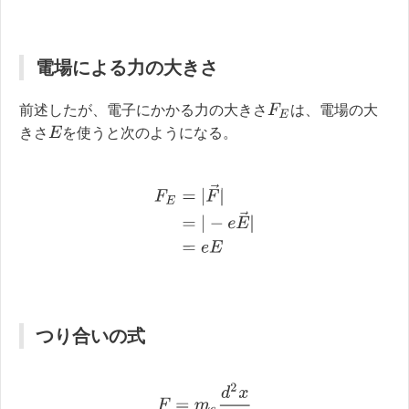
電場による力の大きさ
F
E
前述したが、電子にかかる力の大きさ
は、電場の大
E
きさ
を使うと次のようになる。
F
E
=
|
F
→
|
=
|
−
e
E
→
|
=
e
E
つり合いの式
F
=
m
e
d
2
x
d
t
2