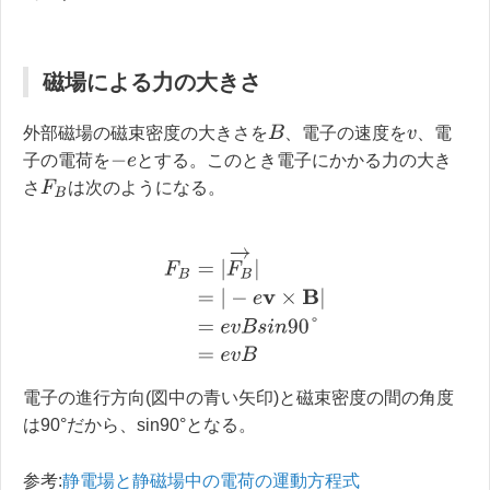
磁場による力の大きさ
B
外部磁場の磁束密度の大きさを
、電子の速度を
、電
v
子の電荷を
とする。このとき電子にかかる力の大き
−
e
F
B
さ
は次のようになる。
F
B
=
|
F
B
→
|
=
|
−
e
v
×
B
|
=
e
v
B
s
i
n
90
°
=
e
v
B
電子の進行方向(図中の青い矢印)と磁束密度の間の角度
は90°だから、sin90°となる。
参考:
静電場と静磁場中の電荷の運動方程式