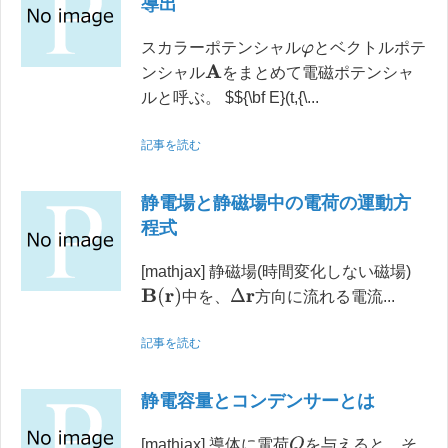
導出
スカラーポテンシャル
とベクトルポテ
φ
A
ンシャル
をまとめて電磁ポテンシャ
ルと呼ぶ。 $${\bf E}(t,{\...
記事を読む
静電場と静磁場中の電荷の運動方
程式
[mathjax] 静磁場(時間変化しない磁場)
B
(
r
)
Δ
r
中を、
方向に流れる電流...
記事を読む
静電容量とコンデンサーとは
Q
[mathjax] 導体に電荷
を与えると、そ