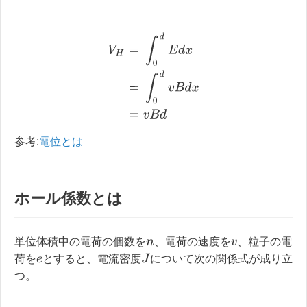
V
H
=
∫
0
d
E
d
x
=
∫
0
d
v
B
d
x
=
v
B
d
参考:
電位とは
ホール係数とは
単位体積中の電荷の個数を
、電荷の速度を
、粒子の電
n
v
J
荷を
とすると、電流密度
について次の関係式が成り立
e
つ。