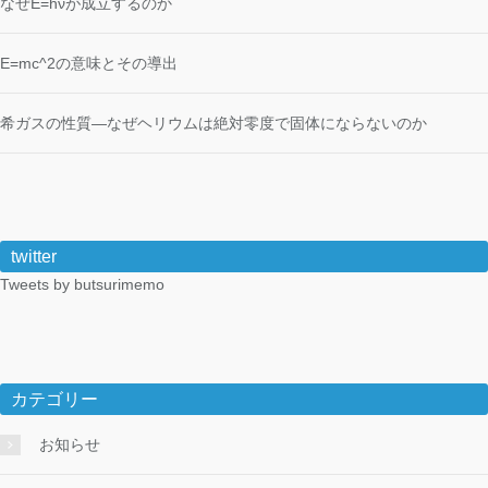
なぜE=hνが成立するのか
E=mc^2の意味とその導出
希ガスの性質―なぜヘリウムは絶対零度で固体にならないのか
twitter
Tweets by butsurimemo
カテゴリー
お知らせ