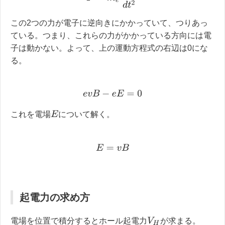
この2つの力が電子に逆向きにかかっていて、つりあっ
ている。つまり、これらの力がかかっている方向には電
子は動かない。よって、上の運動方程式の右辺は0にな
る。
e
v
B
−
e
E
=
0
E
これを電場
について解く。
E
=
v
B
起電力の求め方
V
H
電場を位置で積分するとホール起電力
が求まる。