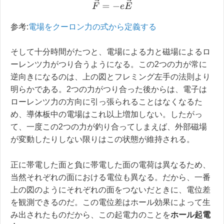
F
→
=
−
e
E
→
参考:
電場をクーロン力の式から定義する
そして十分時間がたつと、電場による力と磁場によるロ
ーレンツ力がつり合うようになる。この2つの力が常に
逆向きになるのは、上の図とフレミング左手の法則より
明らかである。2つの力がつり合った後からは、電子は
ローレンツ力の方向に引っ張られることはなくなるた
め、導体板中の電場はこれ以上増加しない。したがっ
て、一度この2つの力が釣り合ってしまえば、外部磁場
が変動したりしない限りはこの状態が維持される。
正に帯電した面と負に帯電した面の電荷は異なるため、
当然それぞれの面における電位も異なる。だから、一番
上の図のようにそれぞれの面をつないだときに、電位差
を観測できるのだ。この電位差はホール効果によって生
み出されたものだから、この起電力のことを
ホール起電