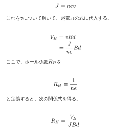
J
=
n
e
v
これを
について解いて、起電力の式に代入する。
v
V
H
=
v
B
d
=
J
n
e
B
d
R
H
ここで、ホール係数
を
R
H
≡
1
n
e
と定義すると、次の関係式を得る。
R
H
=
V
H
J
B
d