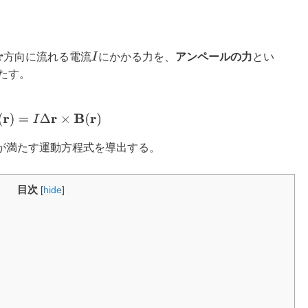
I
方向に流れる電流
にかかる力を、
アンペールの力
とい
たす。
F
B
(
r
)
=
I
Δ
r
×
B
(
r
)
が満たす運動方程式を導出する。
目次
[
hide
]