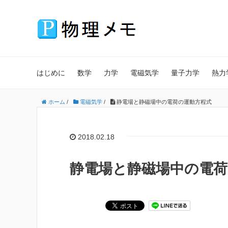
はじめに
数学
力学
電磁気学
量子力学
熱力
ホーム
/
電磁気学
/
静電場と静磁場中の電荷の運動方程式
2018.02.18
静電場と静磁場中の電荷