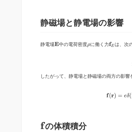
静磁場と静電場の影響
E
f
E
静電場
中の電荷密度
に働く力
は、次
ρ
したがって、静電場と静磁場の両方の影響
f
(
r
)
f
の体積積分