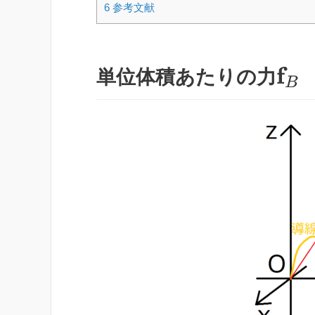
6
参考文献
f
B
単位体積あたりの力