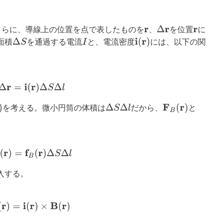
Δ
r
さらに、導線上の位置を点で表したものを
、
を位置
に
r
r
Δ
S
i
(
r
)
I
面積
を通過する電流
と、電流密度
には、以下の関
I
Δ
r
=
i
(
r
)
Δ
S
Δ
l
Δ
S
Δ
l
F
B
(
r
)
を考える。微小円筒の体積は
だから、
と
F
B
(
r
)
=
f
B
(
r
)
Δ
S
Δ
l
入する。
f
B
(
r
)
=
i
(
r
)
×
B
(
r
)