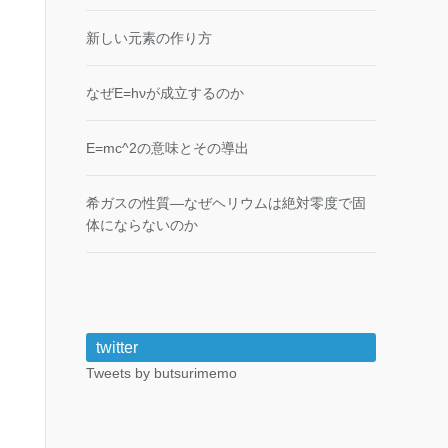
新しい元素の作り方
なぜE=hνが成立するのか
E=mc^2の意味とその導出
希ガスの性質―なぜヘリウムは絶対零度で固
体にならないのか
twitter
Tweets by butsurimemo