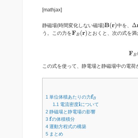
[mathjax]
B
(
r
)
Δ
r
静磁場(時間変化しない磁場)
中を、
F
B
(
r
)
う。この力を
とおくと、次の式を満
この式を使って、静電場と静磁場中の電荷
f
B
1
単位体積あたりの力
1.1
電流密度
について
i
2
静磁場と静電場の影響
f
3
の体積積分
4
運動方程式の構築
5
まとめ