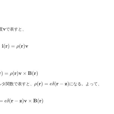
度
で表すと、
v
i
(
r
)
=
ρ
(
r
)
v
f
B
(
r
)
=
ρ
(
r
)
v
×
B
(
r
)
ρ
(
r
)
=
e
δ
(
r
−
z
)
ルタ関数で表すと、
になる。よって、
B
(
r
)
=
e
δ
(
r
−
z
)
v
×
B
(
r
)