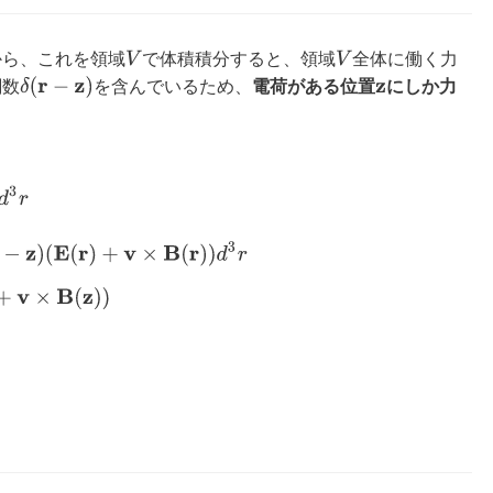
V
V
から、これを領域
で体積積分すると、領域
全体に働く力
δ
(
r
−
z
)
関数
を含んでいるため、
電荷がある位置
にしか力
z
δ
(
r
−
z
)
(
E
(
r
)
+
v
×
B
(
r
)
)
d
3
r
=
e
(
E
(
z
)
+
v
×
B
(
z
)
)
。