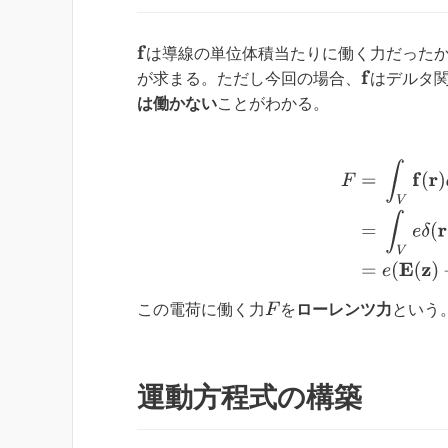
f
は導線の単位体積当たりに働く力だった
f
が求まる。ただし今回の場合、
はデルタ
は働かない
ことがわかる。
F
=
∫
V
f
(
r
)
d
3
r
=
∫
V
e
F
この電荷に働く力
を
ローレンツ力
という
運動方程式の構築