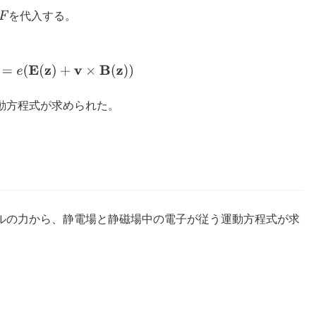
F
を代入する。
v
(
t
)
d
t
=
e
(
E
(
z
)
+
v
×
B
(
z
)
)
動方程式が求められた。
ルの力から、静電場と静磁場中の電子が従う運動方程式が求