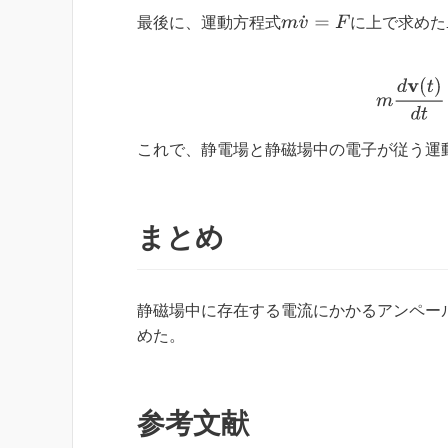
m
v
˙
=
F
最後に、運動方程式
に上で求めた
m
d
これで、静電場と静磁場中の電子が従う運
まとめ
静磁場中に存在する電流にかかるアンペー
めた。
参考文献