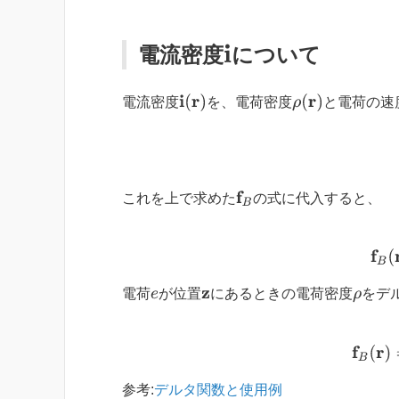
電流密度
について
i
i
(
r
)
ρ
(
r
)
電流密度
を、電荷密度
と電荷の速
f
B
これを上で求めた
の式に代入すると、
電荷
が位置
にあるときの電荷密度
をデ
e
z
ρ
f
参考:
デルタ関数と使用例