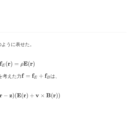
のように表せた。
f
E
(
r
)
=
ρ
E
(
r
)
f
=
f
E
+
f
B
を考えた力
は、
=
e
δ
(
r
−
z
)
(
E
(
r
)
+
v
×
B
(
r
)
)