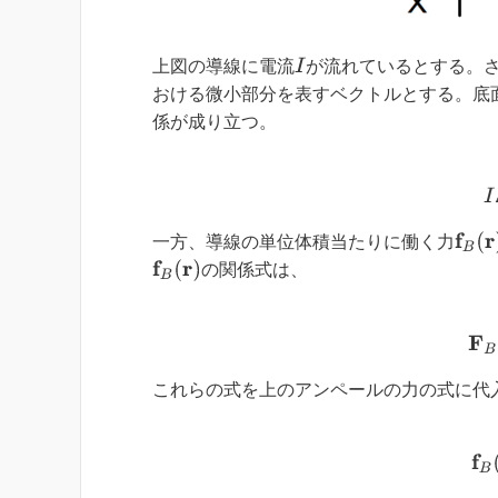
I
上図の導線に電流
が流れているとする。
おける微小部分を表すベクトルとする。底
係が成り立つ。
f
B
(
r
)
一方、導線の単位体積当たりに働く力
f
B
(
r
)
の関係式は、
これらの式を上のアンペールの力の式に代