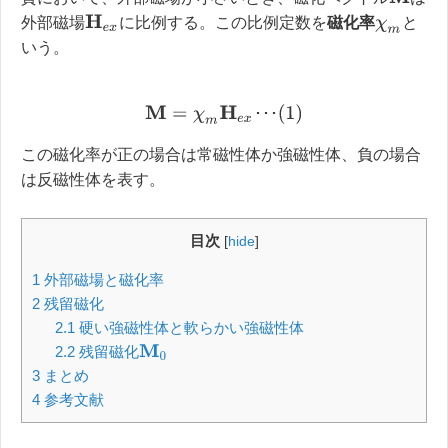
H
e
x
外部磁場
に比例する。この比例定数を
磁化率
と
χ
m
いう。
M
=
χ
m
H
e
x
･
･
･
(
1
)
･
･
･
この磁化率が正の場合は常磁性体か強磁性体、負の場合
は反磁性体を表す。
目次
[
hide
]
1
外部磁場と磁化率
2
残留磁化
2.1
硬い強磁性体と軟らかい強磁性体
2.2
残留磁化
M
0
3
まとめ
4
参考文献