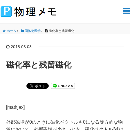
ホーム
/
固体物理学
/
磁化率と残留磁化
2018.03.03
磁化率と残留磁化
[mathjax]
外部磁場が0のときに磁化ベクトルも0になる等方的な物
M
質において、外部磁場が小さいとき、磁化ベクトル
は