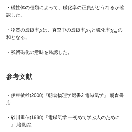
・磁性体の種類によって、磁化率の正負がどうなるか確
認した。
・物質の透磁率
は、真空中の透磁率
と磁化率
の
μ
μ
0
χ
m
和となる。
・残留磁化の意味を確認した。
参考文献
・伊東敏雄(2008)『朝倉物理学選書2 電磁気学』,朝倉書
店.
・砂川重信(1988)『電磁気学 ―初めて学ぶ人のために
―』,培風館.