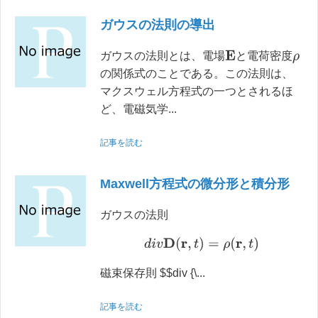
ガウスの法則の導出
E
ガウスの法則とは、電場
と電荷密度
ρ
の関係式のことである。この法則は、
マクスウェル方程式の一つとされるほ
ど、電磁気学...
記事を読む
Maxwell方程式の微分形と積分形
ガウスの法則
d
i
v
D
(
r
,
t
)
=
ρ
(
r
,
t
)
磁束保存則 $$div {\...
記事を読む