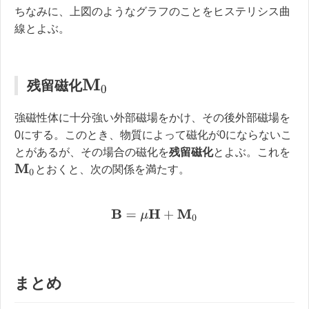
ちなみに、上図のようなグラフのことをヒステリシス曲
線とよぶ。
残留磁化
M
0
強磁性体に十分強い外部磁場をかけ、その後外部磁場を
0にする。このとき、物質によって磁化が0にならないこ
とがあるが、その場合の磁化を
残留磁化
とよぶ。これを
M
0
とおくと、次の関係を満たす。
B
=
μ
H
+
M
0
まとめ