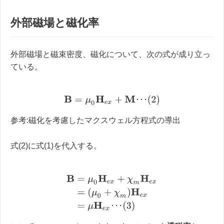
外部磁場と磁化率
外部磁場と磁束密度、磁化について、次の式が成り立っ
ている。
B
=
μ
0
H
e
x
+
M
･
･
･
(
2
)
･
･
･
参考:磁化を考慮したマクスウェル方程式の導出
式(2)に式(1)を代入する。
B
=
μ
0
H
e
x
+
χ
m
H
e
x
=
(
μ
0
+
χ
m
)
H
e
x
=
μ
H
e
x
･
･
･
(
3
)
･
･
･