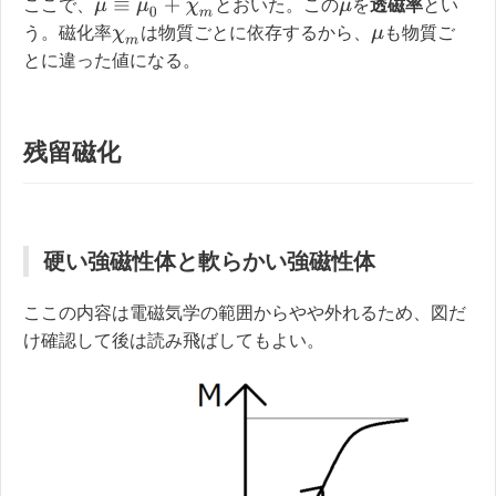
ここで、
とおいた。この
を
透磁率
とい
μ
≡
μ
0
+
χ
m
μ
う。磁化率
は物質ごとに依存するから、
も物質ご
χ
m
μ
とに違った値になる。
残留磁化
硬い強磁性体と軟らかい強磁性体
ここの内容は電磁気学の範囲からやや外れるため、図だ
け確認して後は読み飛ばしてもよい。