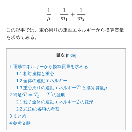
1
μ
=
1
m
1
+
1
m
2
この記事では、重心周りの運動エネルギーから換算質量
を求めてみる。
目次
[
hide
]
1
運動エネルギーから換算質量を求める
1.1
相対座標と重心
1.2
全体の運動エネルギー
T
′
1.3
重心周りの運動エネルギー
と換算質量
μ
T
=
T
g
+
T
′
2
補足:
の証明
2.1
粒子全体の運動エネルギー
の変形
T
2.2
式(2)の各項の考察
3
まとめ
4
参考文献