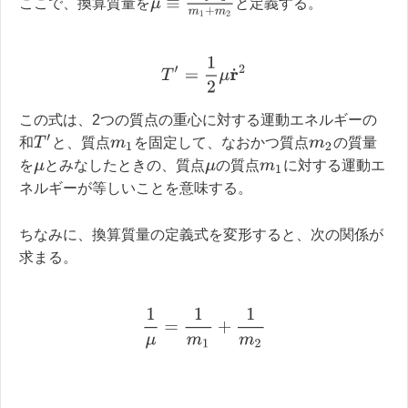
μ
≡
m
1
m
2
m
1
+
m
2
ここで、換算質量を
と定義する。
T
′
=
1
2
μ
r
˙
2
この式は、2つの質点の重心に対する運動エネルギーの
T
′
和
と、質点
を固定して、なおかつ質点
の質量
m
1
m
2
を
とみなしたときの、質点
の質点
に対する運動エ
μ
μ
m
1
ネルギーが等しいことを意味する。
ちなみに、換算質量の定義式を変形すると、次の関係が
求まる。
1
μ
=
1
m
1
+
1
m
2