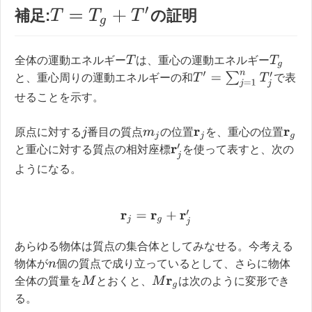
T
=
T
g
+
T
′
補足:
の証明
T
T
g
全体の運動エネルギー
は、重心の運動エネルギー
T
′
=
∑
j
=
1
n
T
j
′
と、重心周りの運動エネルギーの和
で表
せることを示す。
原点に対する
番目の質点
の位置
を、重心の位置
j
m
j
r
j
r
g
r
j
′
と重心に対する質点の相対座標
を使って表すと、次の
ようになる。
r
j
=
r
g
+
r
j
′
あらゆる物体は質点の集合体としてみなせる。今考える
物体が
個の質点で成り立っているとして、さらに物体
n
M
M
r
g
全体の質量を
とおくと、
は次のように変形でき
る。