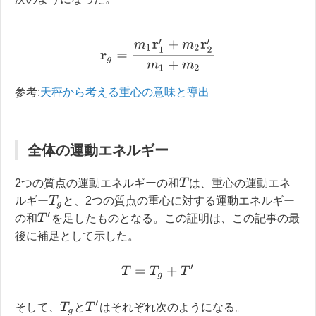
r
g
=
m
1
r
1
′
+
m
2
r
2
′
m
1
+
m
2
参考:
天秤から考える重心の意味と導出
全体の運動エネルギー
T
2つの質点の運動エネルギーの和
は、重心の運動エネ
T
g
ルギー
と、2つの質点の重心に対する運動エネルギー
T
′
の和
を足したものとなる。この証明は、この記事の最
後に補足として示した。
T
=
T
g
+
T
′
T
′
T
g
そして、
と
はそれぞれ次のようになる。