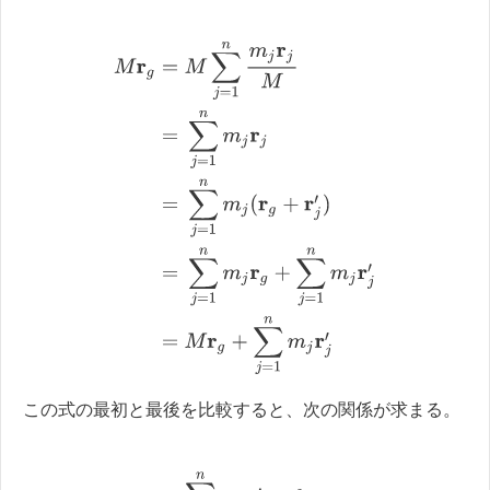
M
r
g
=
M
∑
j
=
1
n
m
j
r
j
M
=
∑
j
=
1
n
m
j
r
j
=
∑
j
=
1
n
m
j
(
r
g
+
r
j
′
)
=
∑
j
この式の最初と最後を比較すると、次の関係が求まる。
∑
j
=
1
n
m
j
r
j
′
=
0