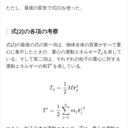
ただし、最後の変形で式(1)を使った。
式(2)の各項の考察
式(2)の最後の式の第一項は、物体全体の質量がすべて重
T
g
心に集中したときの、重心の運動エネルギー
を表して
いる。そして第二項は、それぞれの粒子の重心に対する
T
′
運動エネルギーの和
を表している。
T
g
=
1
2
M
r
˙
g
2
T
′
=
1
2
∑
j
=
1
n
m
j
r
˙
j
′
2