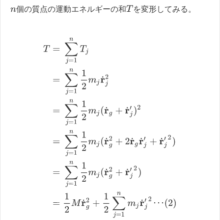
T
個の質点の運動エネルギーの和
を変形してみる。
n
T
=
∑
j
=
1
n
T
j
=
∑
j
=
1
n
1
2
m
j
r
˙
j
2
=
∑
j
=
1
n
1
2
m
j
(
r
˙
g
+
r
˙
j
′
)
2
=
∑
j
･
･
･