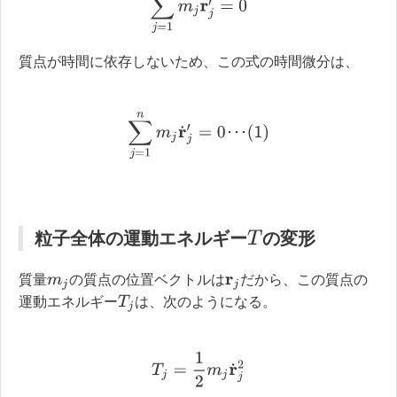
質点が時間に依存しないため、この式の時間微分は、
∑
j
=
1
n
m
j
r
˙
j
′
=
0
･
･
･
(
1
)
･
･
･
粒子全体の運動エネルギー
の変形
T
質量
の質点の位置ベクトルは
だから、この質点の
m
j
r
j
T
j
運動エネルギー
は、次のようになる。
T
j
=
1
2
m
j
r
˙
j
2