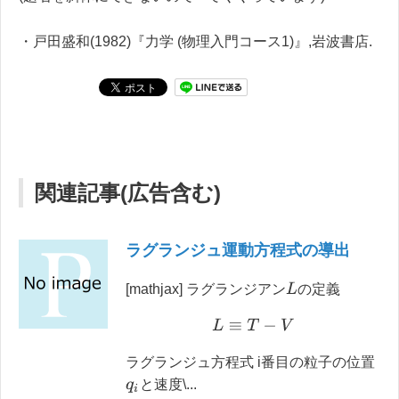
・戸田盛和(1982)『力学 (物理入門コース1)』,岩波書店.
関連記事(広告含む)
ラグランジュ運動方程式の導出
L
[mathjax] ラグランジアン
の定義
L
≡
T
−
V
ラグランジュ方程式 i番目の粒子の位置
と速度\...
q
i