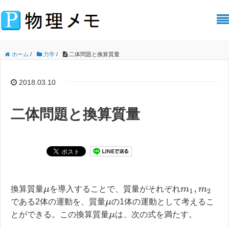
ホーム
/
力学
/
二体問題と換算質量
2018.03.10
二体問題と換算質量
換算質量
を導入することで、質量がそれぞれ
μ
m
1
,
m
2
である2体の運動を、質量
の1体の運動として考えるこ
μ
とができる。この換算質量
は、次の式を満たす。
μ