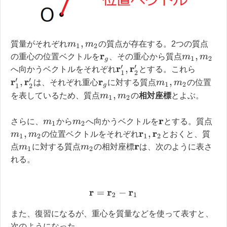
質量がそれぞれ
の質点が存在する。2つの質点
m
1
,
m
2
の重心の位置ベクトルを
、その重心から質点
r
g
m
1
,
m
2
r
1
′
,
r
2
′
へ向かうベクトルをそれぞれ
とする。これら
r
1
′
,
r
2
′
は、それぞれ重心
に対する質点
の位置
r
g
m
1
,
m
2
を表しているため、質点
の
相対座標
とよぶ。
m
1
,
m
2
さらに、
から
へ向かうベクトルを
とする。質点
m
1
m
2
r
の位置ベクトルをそれぞれ
とおくと、質
m
1
,
m
2
r
1
,
r
2
点
に対する質点
の相対座標
は、次のように表さ
m
1
m
2
r
れる。
r
=
r
2
−
r
1
また、復習になるが、重心を質量などを使って表すと、
次のようになった。