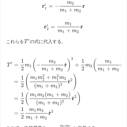
r
1
′
=
−
m
2
m
1
+
m
2
r
r
2
′
=
m
1
m
1
+
m
2
r
T
′
これらを
の式に代入する。
T
′
=
1
2
m
1
(
−
m
2
m
1
+
m
2
r
˙
)
2
+
1
2
m
2
(
m
1
m
1
+
m
2
r
˙
)
2
=
1
2
(
m
1
m
2
2
+