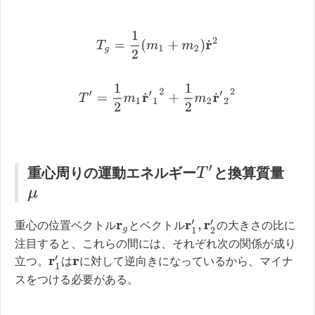
T
g
=
1
2
(
m
1
+
m
2
)
r
˙
2
T
′
=
1
2
m
1
r
˙
′
1
2
+
1
2
m
2
r
˙
′
2
2
T
′
重心周りの運動エネルギー
と換算質量
μ
r
1
′
,
r
2
′
重心の位置ベクトル
とベクトル
の大きさの比に
r
g
注目すると、これらの間には、それぞれ次の関係が成り
r
1
′
立つ。
は
に対して逆向きになっているから、マイナ
r
スをつける必要がある。