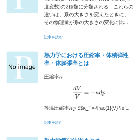
度変数)の2種類に分類される。これらの
違いは、系の大きさを変えたときに、
その物理量が系の大きさの変化に比...
記事を読む
熱力学における圧縮率・体積弾性
率・体膨張率とは
圧縮率
κ
d
V
V
=
−
κ
d
p
等温圧縮率
$$κ_T=-\frac{1}{V} \lef...
κ
T
記事を読む